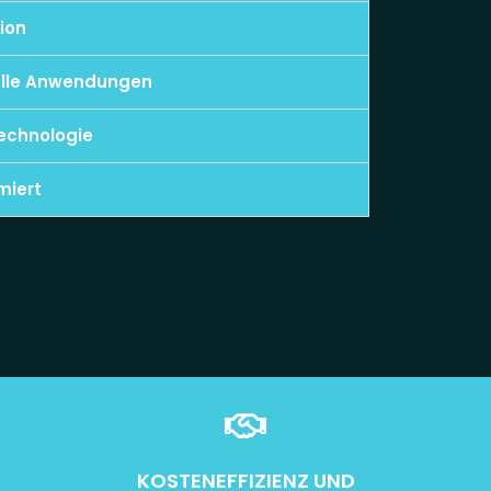
ion
 alle Anwendungen
echnologie
miert
KOSTENEFFIZIENZ UND