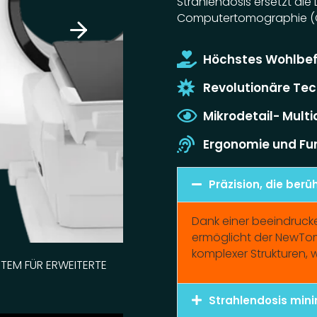
Strahlendosis ersetzt die 
Computertomographie (C
Höchstes Wohlbef
Revolutionäre Tec
Mikrodetail- Mult
Ergonomie und Fun
Präzision, die berü
Dank einer beeindruck
ermöglicht der NewTom
komplexer Strukturen, w
EM FÜR ERWEITERTE
Strahlendosis mini