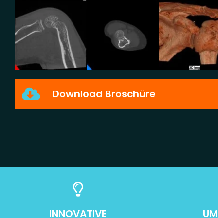
Download Broschüre
INNOVATIVE
UM