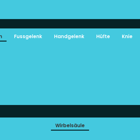
n
Fussgelenk
Handgelenk
Hüfte
Knie
Wirbelsäule