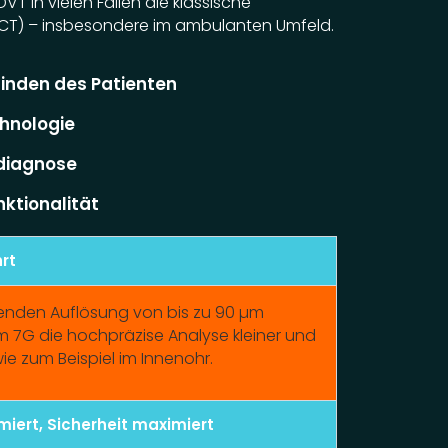
DVT in vielen Fällen die klassische
T) – insbesondere im ambulanten Umfeld.
inden des Patienten
hnologie
idiagnose
ktionalität
hrt
enden Auflösung von bis zu 90 µm
 7G die hochpräzise Analyse kleiner und
ie zum Beispiel im Innenohr.
miert, Sicherheit maximiert