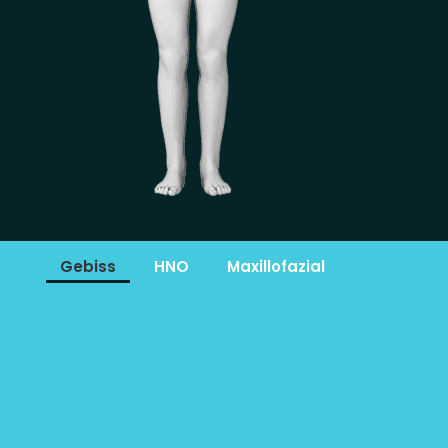
Gebiss
HNO
Maxillofazial