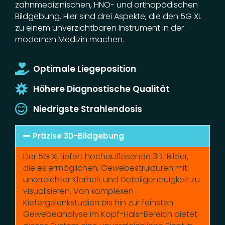
zahnmedizinischen, HNO- und orthopädischen
Bildgebung. Hier sind drei Aspekte, die den 5G XL
zu einem unverzichtbaren Instrument in der
modernen Medizin machen.
Optimale Liegeposition
Höhere Diagnostische Qualität
Niedrigste Strahlendosis
Präzise 3D-Bildgebung
Der 5G XL liefert hochauflösende 3D-Bilder,
die es ermöglichen, Gewebestrukturen mit
unerreichter Klarheit und Detailgenauigkeit zu
visualisieren. Von komplexen
Kiefergelenkstudien bis hin zur feinsten
Gewebeanalyse im Kopf-Hals-Bereich bietet