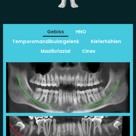
Gebiss
HNO
Temporomandibulargelenk
Kieferhöhlen
Maxillofazial
Cinex