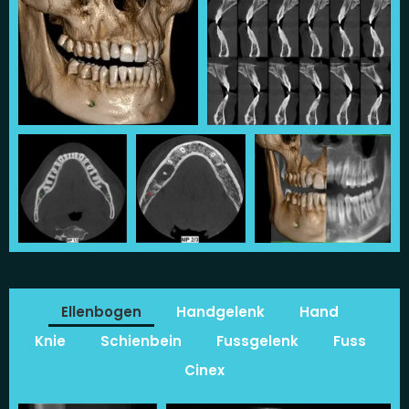
Ellenbogen
Handgelenk
Hand
Knie
Schienbein
Fussgelenk
Fuss
Cinex